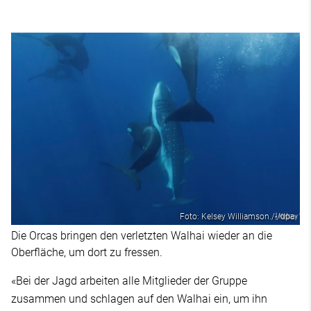
Foto: Kelsey Williamson./-/dpa
Die Orcas bringen den verletzten Walhai wieder an die
Oberfläche, um dort zu fressen.
«Bei der Jagd arbeiten alle Mitglieder der Gruppe
zusammen und schlagen auf den Walhai ein, um ihn