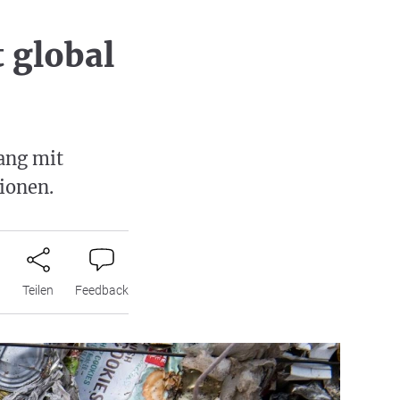
t global
ang mit
ionen.
n
Teilen
Feedback