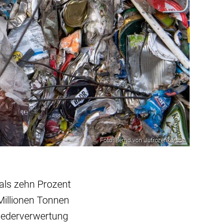
Foto: Bernd von Jutrczenka/dpa
 als zehn Prozent
Millionen Tonnen
Wiederverwertung