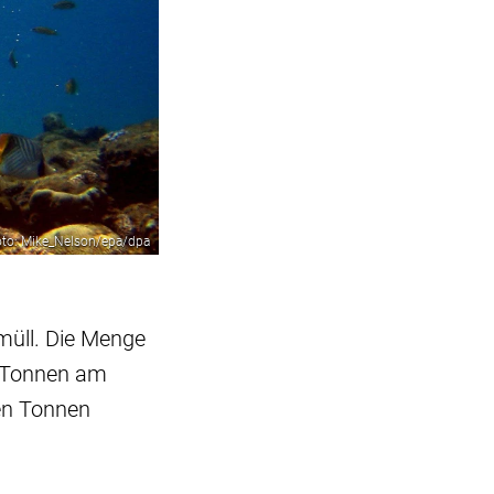
to: Mike_Nelson/epa/dpa
müll. Die Menge
en Tonnen am
nen Tonnen