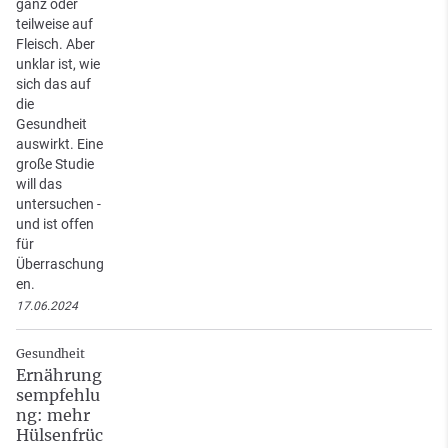
ganz oder
teilweise auf
Fleisch. Aber
unklar ist, wie
sich das auf
die
Gesundheit
auswirkt. Eine
große Studie
will das
untersuchen -
und ist offen
für
Überraschung
en.
17.06.2024
Gesundheit
Ernährung
sempfehlu
ng: mehr
Hülsenfrüc