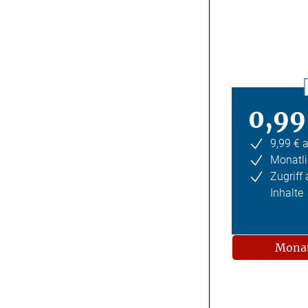
0,99
9,99 € 
Monatli
Zugriff
Inhalte
Monat