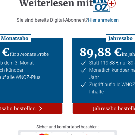
Weiterlesen mit
Sie sind bereits Digital-Abonnent?
Hier anmelden
Monatsabo
Jahresabo
 €
89,88 €
für 2 Monate Probe
im Jah
ab dem 3. Monat
Statt 119,88 € nur 89
ch kündbar
Monatlich kündbar n
 auf alle WNOZ-Plus
Jahr
Zugriff auf alle WNO
Inhalte
sabo bestellen
Jahresabo bestell
Sicher und komfortabel bezahlen: