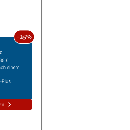
-25%
r
,88 €
ach einem
Z-Plus
en