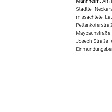
Mannheim.
Am M
Stadtteil Neckars
missachtete. Lau
Pettenkoferstraß
Maybachstraße a
Joseph-Straße f
Einmündungsber