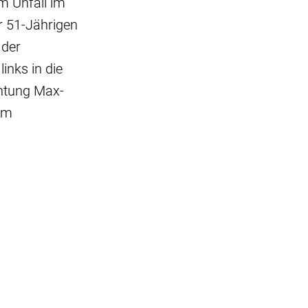
m Unfall im
er 51-Jährigen
 der
inks in die
chtung Max-
im