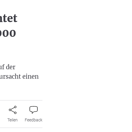
tet
000
uf der
ursacht einen
n
Teilen
Feedback