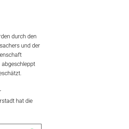
rden durch den
rsachers und der
denschaft
n abgeschleppt
eschätzt.
r
stadt hat die