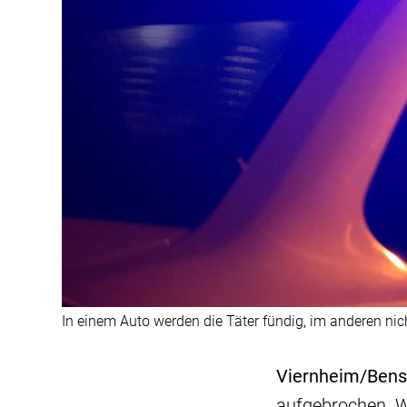
In einem Auto werden die Täter fündig, im anderen nic
Viernheim/Bens
aufgebrochen. Wi