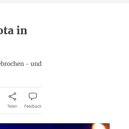
ta in
ebrochen - und
n
Teilen
Feedback