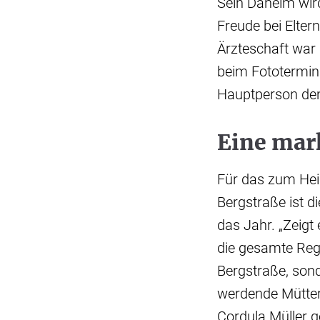
Sein Daheim wir
Freude bei Elte
Ärzteschaft war
beim Fototermin
Hauptperson den 
Eine mar
Für das zum Hei
Bergstraße ist 
das Jahr. „Zeigt
die gesamte Regi
Bergstraße, son
werdende Mütter
Cordula Müller g