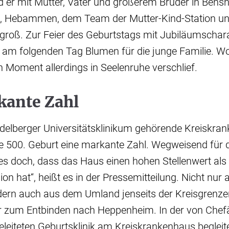
d er mit Mutter, Vater und größerem Bruder in Bens
rn, Hebammen, dem Team der Mutter-Kind-Station un
 groß. Zur Feier des Geburtstags mit Jubiläumschar
 am folgenden Tag Blumen für die junge Familie. Wo
Moment allerdings in Seelenruhe verschlief.
kante Zahl
delberger Universitätsklinikum gehörende Kreiskra
die 500. Geburt eine markante Zahl. Wegweisend für
 es doch, dass das Haus einen hohen Stellenwert als 
on hat“, heißt es in der Pressemitteilung. Nicht nur
dern auch aus dem Umland jenseits der Kreisgren
 zum Entbinden nach Heppenheim. In der von Chefär
eleiteten Geburtsklinik am Kreiskrankenhaus begleit