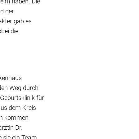
heim haben. Die
d der
akter gab es
bei die
nkenhaus
 den Weg durch
Geburtsklinik für
 aus dem Kreis
zen kommen
ztin Dr.
e sie ein Team