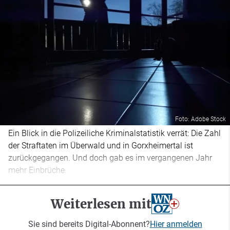
Foto: Adobe Stock
Ein Blick in die Polizeiliche Kriminalstatistik verrät: Die Zahl
der Straftaten im Überwald und in Gorxheimertal ist
zurückgegangen. Und doch gab es im vergangenen Jahr
mehr Einbrüche.
Weiterlesen mit
Sie sind bereits Digital-Abonnent?
Hier anmelden