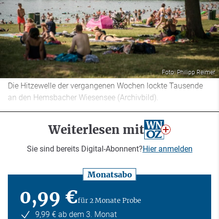
Foto: Philipp Reimer
Die Hitzewelle der vergangenen Wochen lockte Tausende
an den Hemsbacher Wiesensee (Archivbild).
Weiterlesen mit
Sie sind bereits Digital-Abonnent?
Hier anmelden
Monatsabo
0,99 €
für 2 Monate Probe
9,99 € ab dem 3. Monat