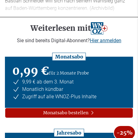
Bastian Schneider will sich nach seinem Wahlsieg ganz
auf Baden-Württemberg konzentrieren. (Archivbild)
Weiterlesen mit
Sie sind bereits Digital-Abonnent?
Hier anmelden
Monatsabo
0,99 €
für 2 Monate Probe
9,99 € ab dem 3. Monat
Monatlich kündbar
Zugriff auf alle WNOZ-Plus Inhalte
Monatsabo bestellen
-25%
Jahresabo