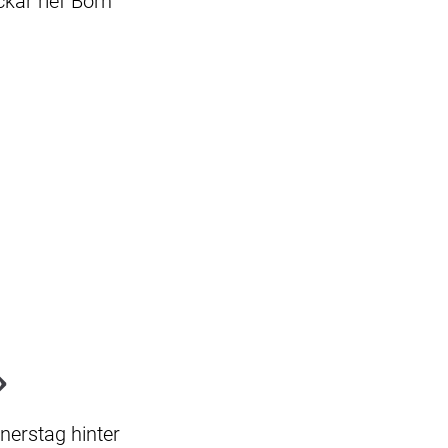
kar rief Born
»
nerstag hinter