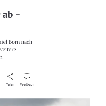
 ab -
niel Born nach
weitere
r.
n
Teilen
Feedback