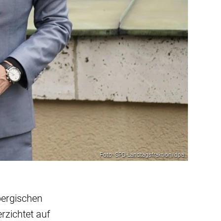
Foto: SPD-Landtagsfraktion/dpa
bergischen
rzichtet auf