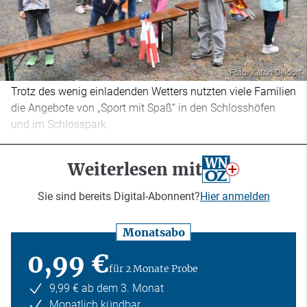
Foto: Katrin Oeldorf
Trotz des wenig einladenden Wetters nutzten viele Familien
die Angebote von „Sport mit Spaß“ in den Schlosshöfen
und im Schlosspark.
Weiterlesen mit
Sie sind bereits Digital-Abonnent?
Hier anmelden
Monatsabo
0,99 €
für 2 Monate Probe
9,99 € ab dem 3. Monat
Monatlich kündbar