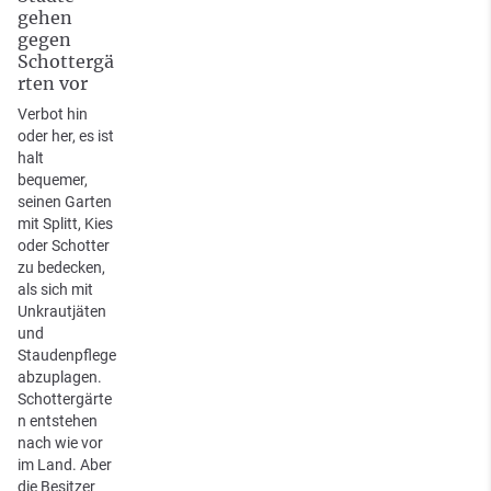
gehen
gegen
Schottergä
rten vor
Verbot hin
oder her, es ist
halt
bequemer,
seinen Garten
mit Splitt, Kies
oder Schotter
zu bedecken,
als sich mit
Unkrautjäten
und
Staudenpflege
abzuplagen.
Schottergärte
n entstehen
nach wie vor
im Land. Aber
die Besitzer