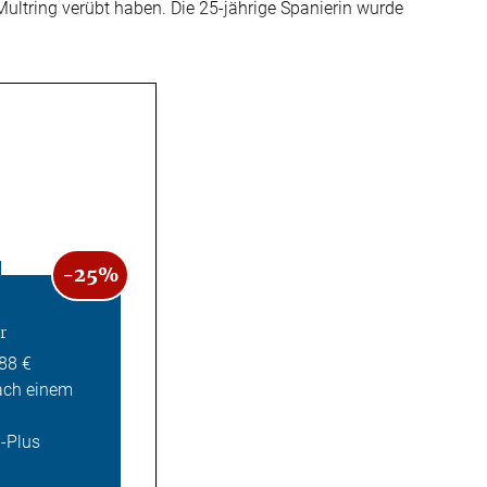
ltring verübt haben. Die 25-jährige Spanierin wurde
-25%
r
,88 €
ach einem
Z-Plus