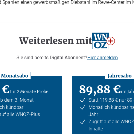
nd Spanien einen gewerbsmäßigen Diebstahl im Rewe-Center im Mu
Weiterlesen mit
Sie sind bereits Digital-Abonnent?
Hier anmelden
Monatsabo
Jahresabo
 €
89,88 €
für 2 Monate Probe
im Jah
ab dem 3. Monat
Statt 119,88 € nur 89
ch kündbar
Monatlich kündbar n
 auf alle WNOZ-Plus
Jahr
Zugriff auf alle WNO
Inhalte