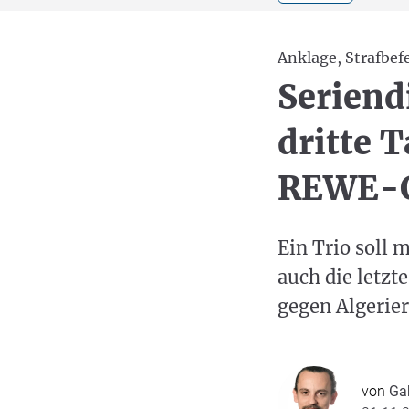
Anklage, Strafbef
Seriend
dritte 
REWE-C
Ein Trio soll
auch die letzte
gegen Algerie
von
Ga