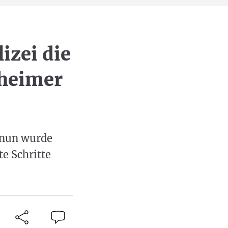
izei die
nheimer
 nun wurde
te Schritte