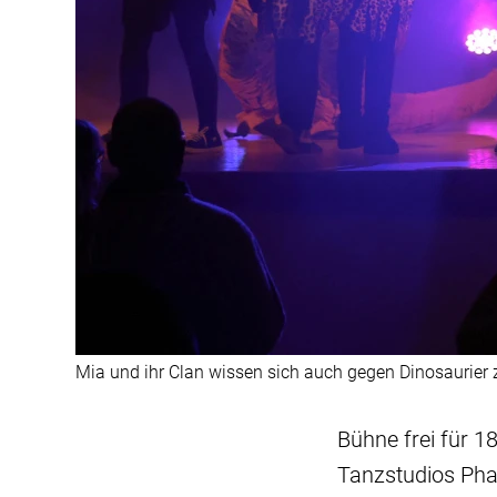
Mia und ihr Clan wissen sich auch gegen Dinosaurier 
Bühne frei für 1
Tanzstudios Phan