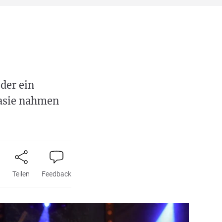
der ein
tasie nahmen
n
Teilen
Feedback