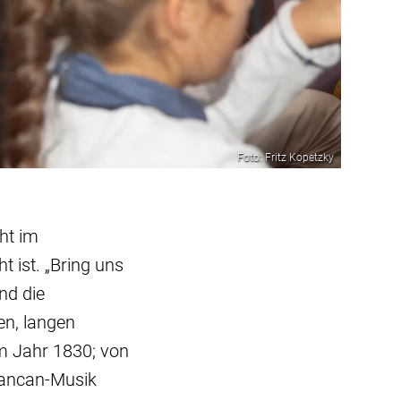
Foto: Fritz Kopetzky
ht im
t ist. „Bring uns
nd die
en, langen
m Jahr 1830; von
Cancan-Musik