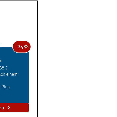
-25%
r
,88 €
ach einem
Z-Plus
en