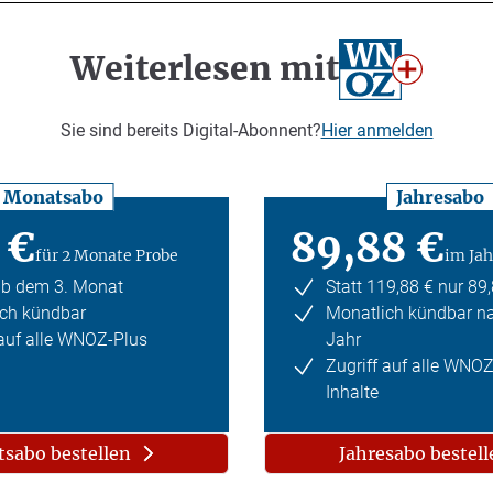
Weiterlesen mit
Sie sind bereits Digital-Abonnent?
Hier anmelden
Monatsabo
Jahresabo
 €
89,88 €
für 2 Monate Probe
im Jah
ab dem 3. Monat
Statt 119,88 € nur 89
ch kündbar
Monatlich kündbar n
 auf alle WNOZ-Plus
Jahr
Zugriff auf alle WNO
Inhalte
sabo bestellen
Jahresabo bestell