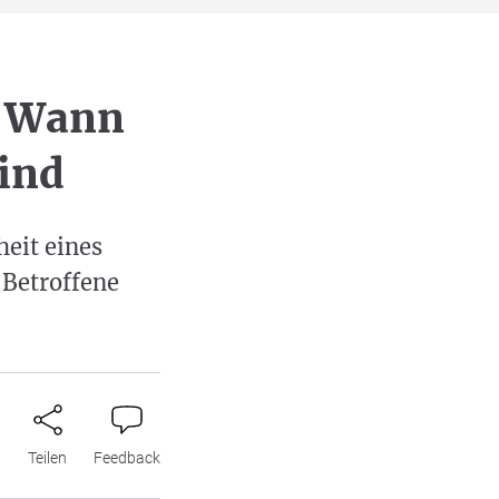
: Wann
sind
heit eines
 Betroffene
n
Teilen
Feedback