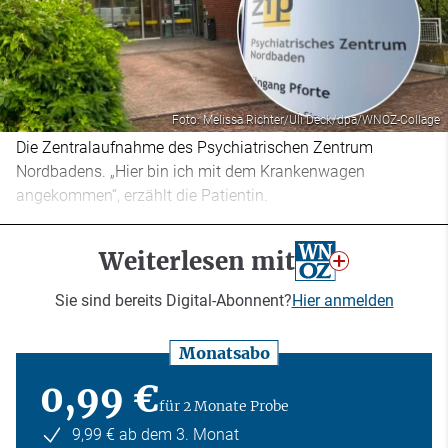
Foto: Melissa Richter/Uli Deck/dpa/WNOZ-Collage
Die Zentralaufnahme des Psychiatrischen Zentrum
Nordbadens. „Hier bin ich mit dem Krankenwagen
angekommen“, erzählt die Patientin.
Weiterlesen mit
Sie sind bereits Digital-Abonnent?
Hier anmelden
Monatsabo
0,99 €
für 2 Monate Probe
9,99 € ab dem 3. Monat