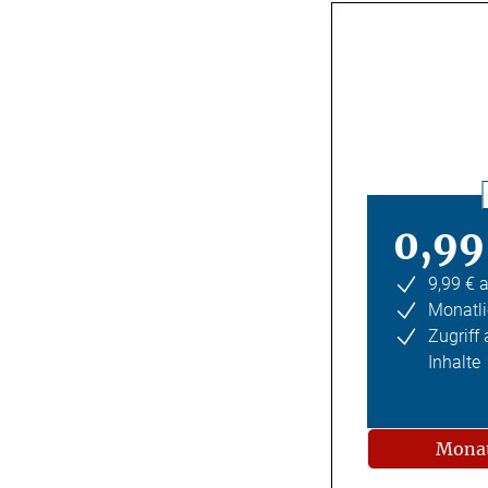
0,99
9,99 € 
Monatli
Zugriff
Inhalte
Monat