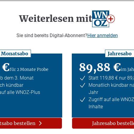
Weiterlesen mit
Sie sind bereits Digital-Abonnent?
Hier anmelden
Monatsabo
Jahresabo
 €
89,88 €
für 2 Monate Probe
im Jah
ab dem 3. Monat
Statt 119,88 € nur 89
ch kündbar
Monatlich kündbar n
 auf alle WNOZ-Plus
Jahr
Zugriff auf alle WNO
Inhalte
sabo bestellen
Jahresabo bestell