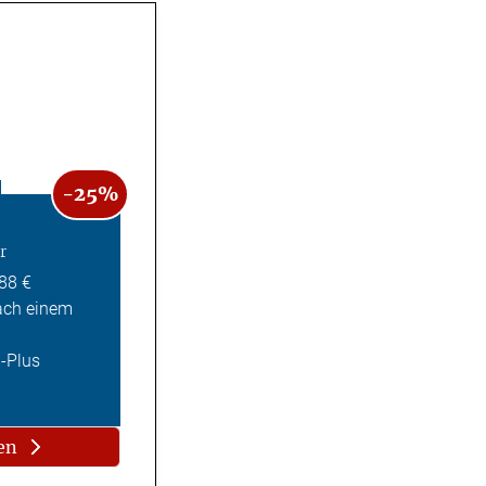
-25%
r
,88 €
ach einem
Z-Plus
en