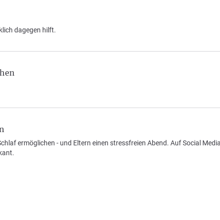
ich dagegen hilft.
chen
in
hlaf ermöglichen - und Eltern einen stressfreien Abend. Auf Social Media
kant.