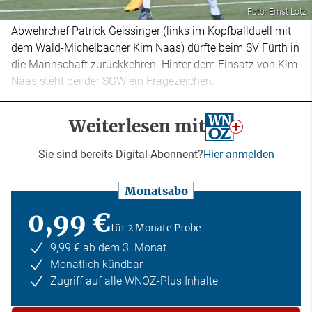
Foto: Ernst Lotz
Abwehrchef Patrick Geissinger (links im Kopfballduell mit
dem Wald-Michelbacher Kim Naas) dürfte beim SV Fürth in
die Mannschaft zurückkehren. Hinter dem Einsatz von Kim
Naas steht bei der SGW ein Fragezeichen.
Weiterlesen mit
Sie sind bereits Digital-Abonnent?
Hier anmelden
Monatsabo
0,99 €
für 2 Monate Probe
9,99 € ab dem 3. Monat
Monatlich kündbar
Zugriff auf alle WNOZ-Plus Inhalte