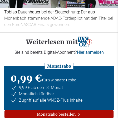
Foto: privat
Tobias Dauenhauer bei der Siegerehrung: Der aus
Mörlenbach stammende ADAC-Förderpilot hat den Titel bei
den EuroNASCAR Finals gewonnen.
Weiterlesen mit
Sie sind bereits Digital-Abonnent?
Hier anmelden
Monatsabo
0,99 €
für 2 Monate Probe
9,99 € ab dem 3. Monat
Monatlich kündbar
Zugriff auf alle WNOZ-Plus Inhalte
Monatsabo bestellen