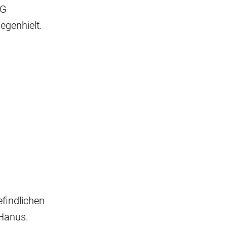
SG
egenhielt.
findlichen
Hanus.