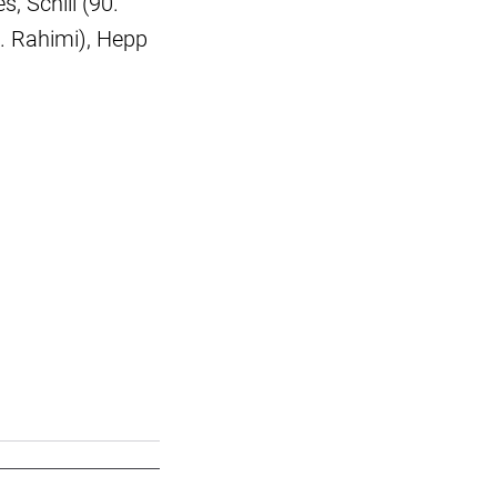
, Schill (90.
. Rahimi), Hepp