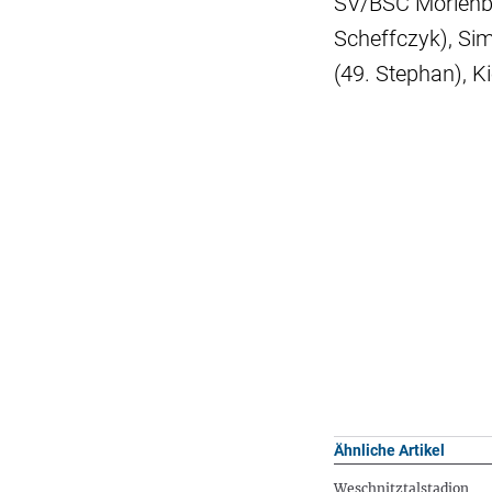
SV/BSC Mörlenbach
Scheffczyk), Si
(49. Stephan), K
Ähnliche Artikel
Weschnitztalstadion