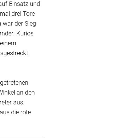
uf Einsatz und
mal drei Tore
n war der Sieg
ander. Kurios
t einem
usgestreckt
 getretenen
Winkel an den
eter aus.
us die rote