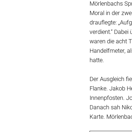
Mörlenbachs Spr
Moral in der zwe
drauflegte: „Auf
verdient.“ Dabei
waren die acht T
Handelfmeter, al
hatte.
Der Ausgleich fi
Flanke. Jakob H
Innenpfosten. J
Danach sah Niko
Karte. Mörlenbac