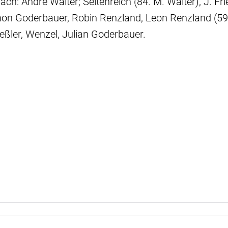
: André Walter; Seltenreich (84. M. Walter), J. Fries
mon Goderbauer, Robin Renzland, Leon Renzland (59
ießler, Wenzel, Julian Goderbauer.