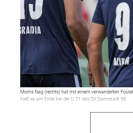
Morris Nag (rechts) hat mit einem verwandelten Foulel
hieß es am Ende bei der U 21 des SV Darmstadt 98.