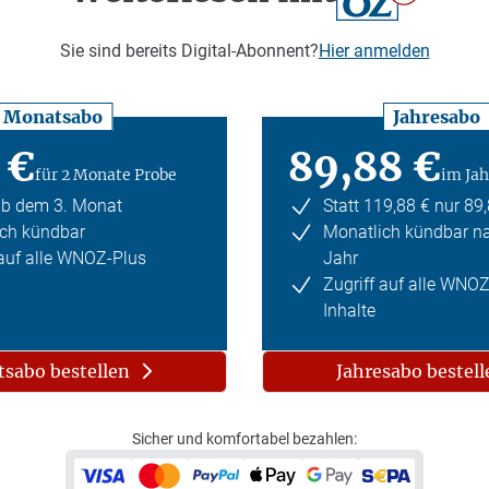
Sie sind bereits Digital-Abonnent?
Hier anmelden
Monatsabo
Jahresabo
 €
89,88 €
für 2 Monate Probe
im Jah
ab dem 3. Monat
Statt 119,88 € nur 89
ch kündbar
Monatlich kündbar n
 auf alle WNOZ-Plus
Jahr
Zugriff auf alle WNO
Inhalte
sabo bestellen
Jahresabo bestell
Sicher und komfortabel bezahlen: