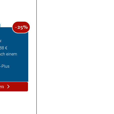
-25%
r
,88 €
ach einem
Z-Plus
en