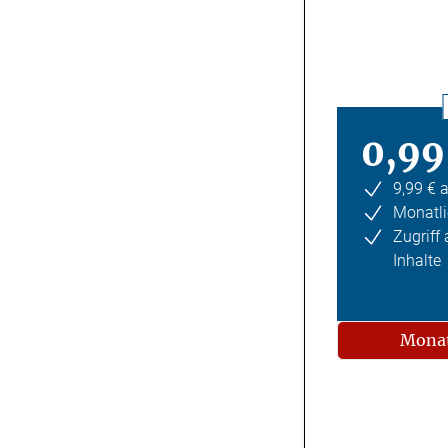
0,99
9,99 € 
Monatli
Zugriff
Inhalte
Monat