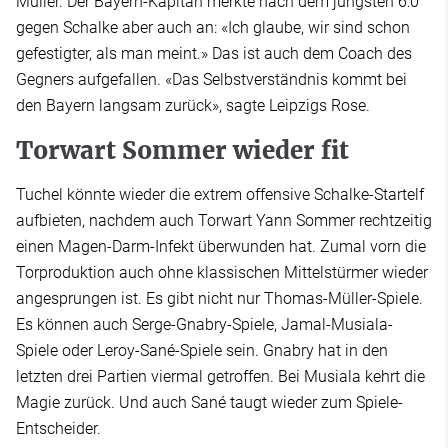
Müller. Der Bayern-Kapitän merkte nach dem jüngsten 6:0
gegen Schalke aber auch an: «Ich glaube, wir sind schon
gefestigter, als man meint.» Das ist auch dem Coach des
Gegners aufgefallen. «Das Selbstverständnis kommt bei
den Bayern langsam zurück», sagte Leipzigs Rose.
Torwart Sommer wieder fit
Tuchel könnte wieder die extrem offensive Schalke-Startelf
aufbieten, nachdem auch Torwart Yann Sommer rechtzeitig
einen Magen-Darm-Infekt überwunden hat. Zumal vorn die
Torproduktion auch ohne klassischen Mittelstürmer wieder
angesprungen ist. Es gibt nicht nur Thomas-Müller-Spiele.
Es können auch Serge-Gnabry-Spiele, Jamal-Musiala-
Spiele oder Leroy-Sané-Spiele sein. Gnabry hat in den
letzten drei Partien viermal getroffen. Bei Musiala kehrt die
Magie zurück. Und auch Sané taugt wieder zum Spiele-
Entscheider.