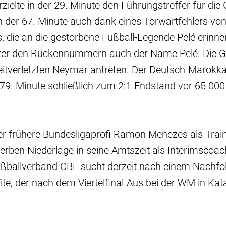
rzielte in der 29. Minute den Führungstreffer für die
n der 67. Minute auch dank eines Torwartfehlers v
s, die an die gestorbene Fußball-Legende Pelé erinner
nter den Rückennummern auch der Name Pelé. Die 
itverletzten Neymar antreten. Der Deutsch-Marokk
er 79. Minute schließlich zum 2:1-Endstand vor 65 000
er frühere Bundesligaprofi Ramon Menezes als Trai
 herben Niederlage in seine Amtszeit als Interimscoac
ußballverband CBF sucht derzeit nach einem Nachfol
Tite, der nach dem Viertelfinal-Aus bei der WM in Ka