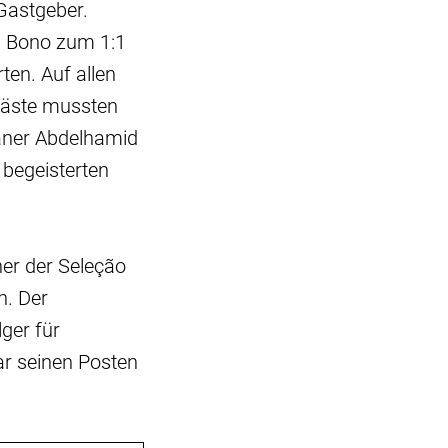
 Gastgeber.
on Bono zum 1:1
ten. Auf allen
Gäste mussten
aner Abdelhamid
 begeisterten
ner der Seleção
h. Der
ger für
tar seinen Posten