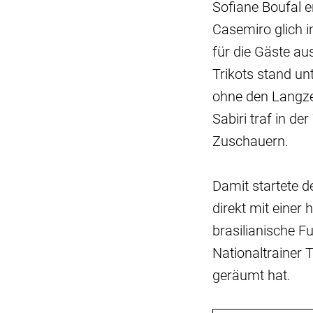
Sofiane Boufal e
Casemiro glich i
für die Gäste au
Trikots stand u
ohne den Langze
Sabiri traf in d
Zuschauern.
Damit startete d
direkt mit einer
brasilianische F
Nationaltrainer 
geräumt hat.