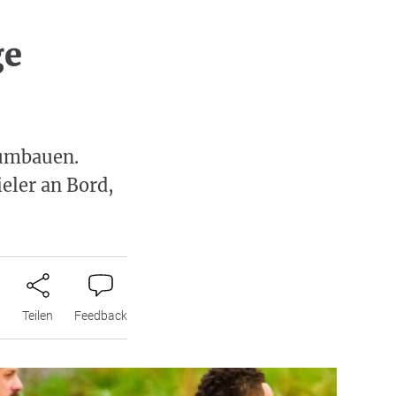
ge
 umbauen.
ieler an Bord,
n
Teilen
Feedback