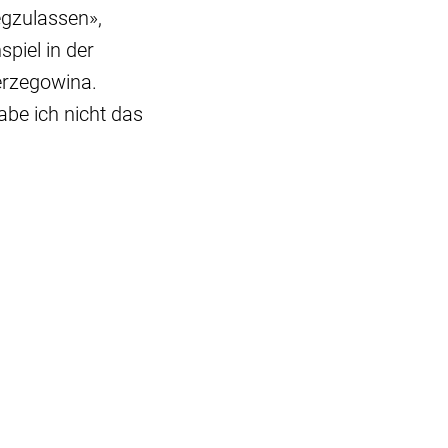
egzulassen»,
piel in der
erzegowina.
abe ich nicht das