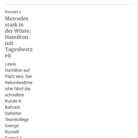
Formel 1
Mercedes
stark in
der Wüste:
Hamilton
mit
Tagesbestz
eit
Lewis
Hamilton auf
Platz eins. Der
Rekordweltme
ister fährt die
schnellste
Runde in
Bahrain.
Dahinter:
Teamkollege
George
Russell.
Formel-1-