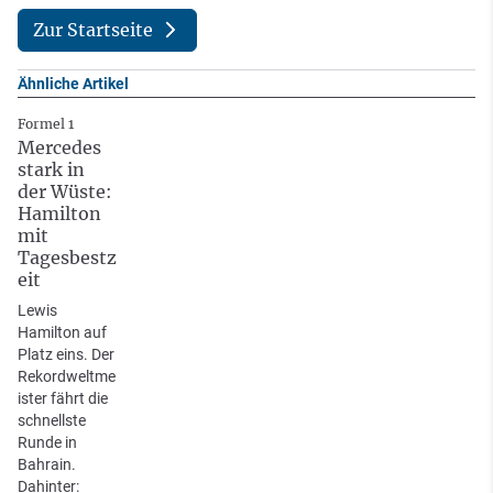
Zur Startseite
Ähnliche Artikel
Formel 1
Mercedes
stark in
der Wüste:
Hamilton
mit
Tagesbestz
eit
Lewis
Hamilton auf
Platz eins. Der
Rekordweltme
ister fährt die
schnellste
Runde in
Bahrain.
Dahinter: