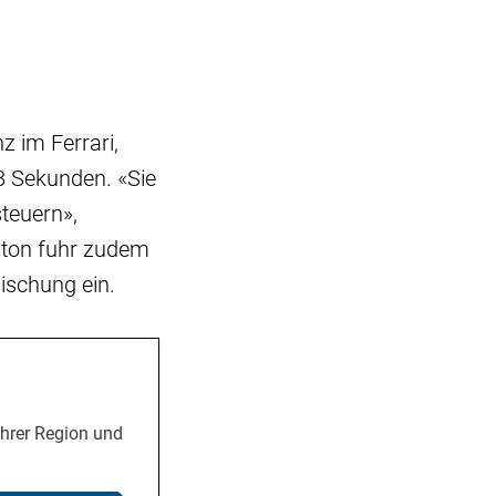
 im Ferrari,
8 Sekunden. «Sie
steuern»,
ilton fuhr zudem
mischung ein.
Ihrer Region und