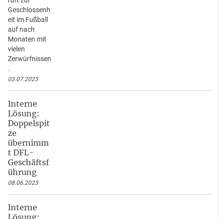
Geschlossenh
eit im Fußball
auf nach
Monaten mit
vielen
Zerwürfnissen
.
03.07.2023
Interne
Lösung:
Doppelspit
ze
übernimm
t DFL-
Geschäftsf
ührung
08.06.2023
Interne
Lösung: