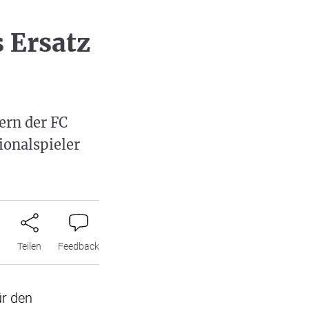
 Ersatz
ern der FC
ionalspieler
n
Teilen
Feedback
ür den