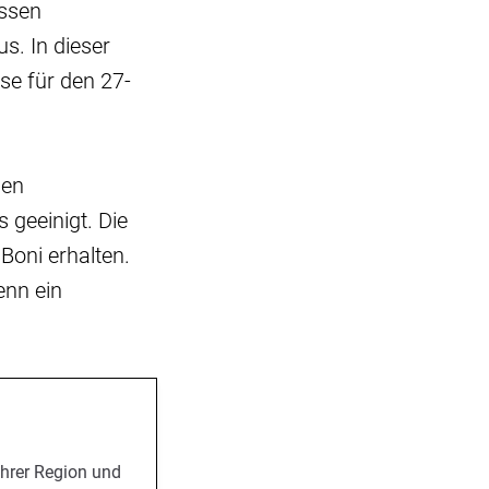
ossen
s. In dieser
se für den 27-
den
 geeinigt. Die
 Boni erhalten.
enn ein
Ihrer Region und