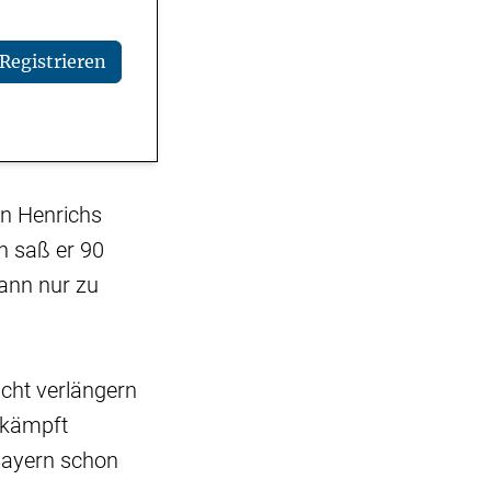
Registrieren
in Henrichs
n saß er 90
ann nur zu
icht verlängern
 kämpft
 Bayern schon