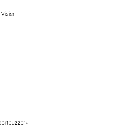
n
Visier
portbuzzer»