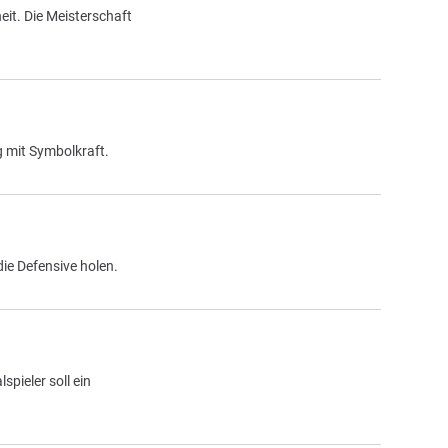
it. Die Meisterschaft
g mit Symbolkraft.
ie Defensive holen.
pieler soll ein