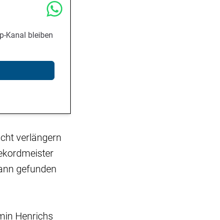
p-Kanal bleiben
icht verlängern
ekordmeister
mann gefunden
amin Henrichs