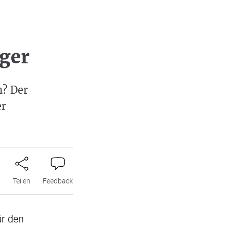
ger
n? Der
er
n
Teilen
Feedback
ür den