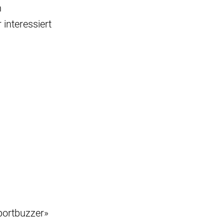
n
interessiert
portbuzzer»