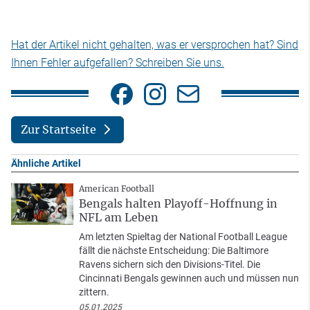
Hat der Artikel nicht gehalten, was er versprochen hat? Sind
Ihnen Fehler aufgefallen? Schreiben Sie uns.
Zur Startseite
Ähnliche Artikel
American Football
Bengals halten Playoff-Hoffnung in
NFL am Leben
Am letzten Spieltag der National Football League
fällt die nächste Entscheidung: Die Baltimore
Ravens sichern sich den Divisions-Titel. Die
Cincinnati Bengals gewinnen auch und müssen nun
zittern.
05.01.2025