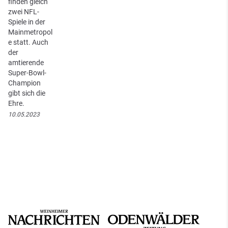
finden gleich
zwei NFL-
Spiele in der
Mainmetropol
e statt. Auch
der
amtierende
Super-Bowl-
Champion
gibt sich die
Ehre.
10.05.2023