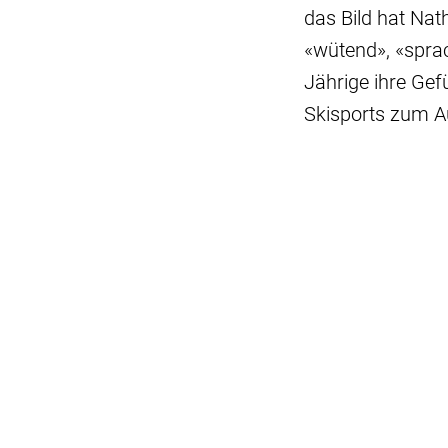
das Bild hat Nath
«wütend», «sprach
Jährige ihre Gef
Skisports zum A