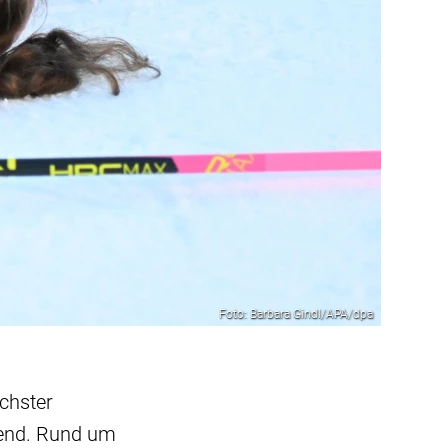
Foto: Barbara Gindl/APA/dpa
chster
gend. Rund um