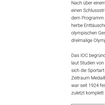
Nach über einem
einen Schlussstr
dem Programm. Fü
herbe Enttäuschu
olympischen Ges
dreimalige Olymp
Das IOC begründ
laut Studien von
sich die Sportar
Zeitraum Medaill
war seit 1924 fes
zuletzt komplett