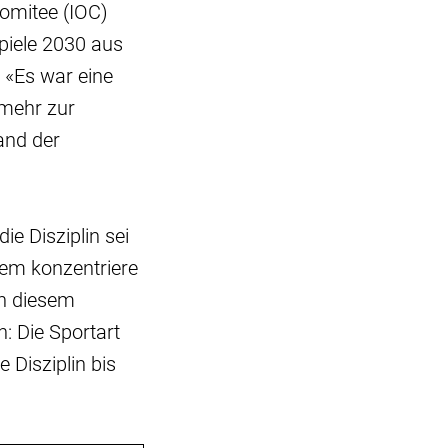
omitee (IOC)
spiele 2030 aus
 «Es war eine
 mehr zur
and der
e Disziplin sei
dem konzentriere
in diesem
: Die Sportart
e Disziplin bis