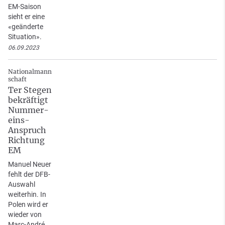
EM-Saison
sieht er eine
«geänderte
Situation».
06.09.2023
Nationalmann
schaft
Ter Stegen
bekräftigt
Nummer-
eins-
Anspruch
Richtung
EM
Manuel Neuer
fehlt der DFB-
Auswahl
weiterhin. In
Polen wird er
wieder von
Marc-André