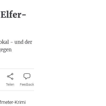
Elfer-
okal - und der
gegen
n
Teilen
Feedback
fmeter-Krimi