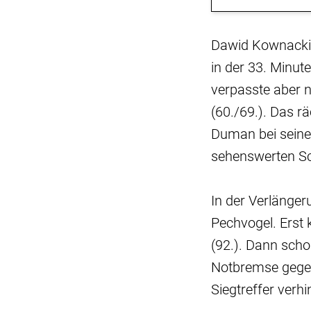
Dawid Kownacki 
in der 33. Minut
verpasste aber n
(60./69.). Das rä
Duman bei sein
sehenswerten S
In der Verlänger
Pechvogel. Erst 
(92.). Dann scho
Notbremse gegen
Siegtreffer verhi