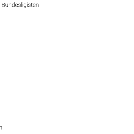
l-Bundesligisten
m
en.