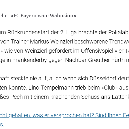
che: «FC Bayern wäre Wahnsinn»
um Rückrundenstart der 2. Liga brachte der Pokala
 von Trainer Markus Weinzierl beschworene Trendw
b» wie von Weinzierl gefordert im Offensivspiel vier 
age in Frankenderby gegen Nachbar Greuther Fürth m
ft steckte nie auf, auch wenn sich Düsseldorf deut
ten konnte. Lino Tempelmann trieb beim «Club» aus 
oßes Pech mit einem krachenden Schuss ans Lattenk
nicht gehalten, was er versprochen hat? Sind Ihnen Fe
s.