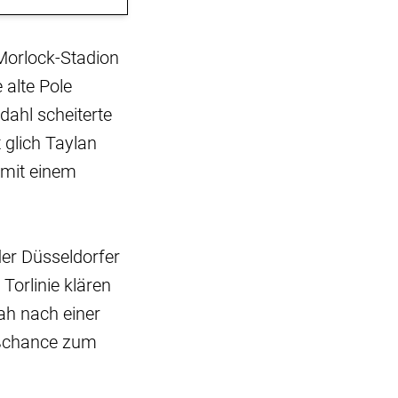
Morlock-Stadion
 alte Pole
dahl scheiterte
t glich Taylan
mit einem
der Düsseldorfer
Torlinie klären
sah nach einer
oßchance zum