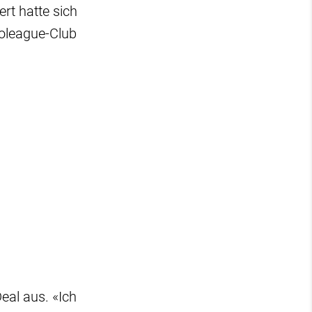
rt hatte sich
oleague-Club
eal aus. «Ich