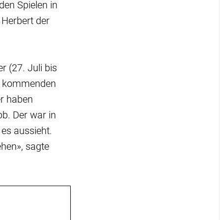
 den Spielen in
e Herbert der
 (27. Juli bis
 im kommenden
er haben
bb. Der war in
 es aussieht.
ehen», sagte