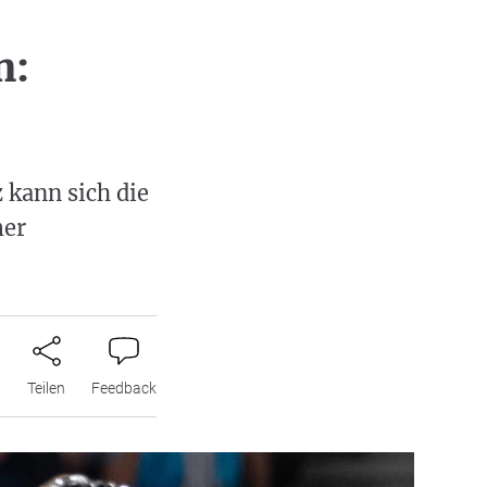
h:
 kann sich die
mer
n
Teilen
Feedback