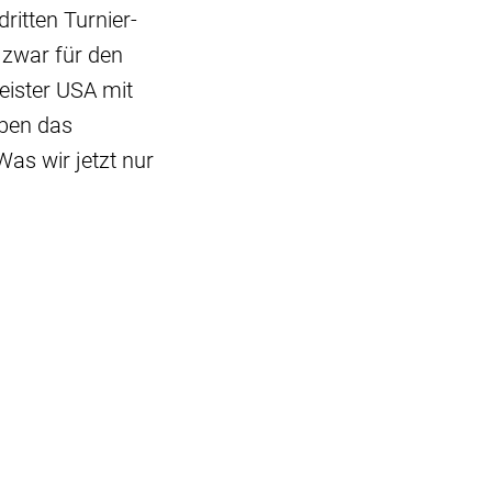
ritten Turnier-
e zwar für den
eister USA mit
aben das
as wir jetzt nur