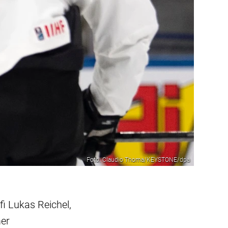
Foto: Claudio Thoma/KEYSTONE/dpa
i Lukas Reichel,
mer