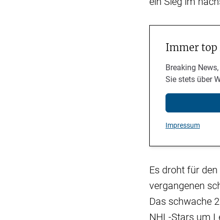
ein Sieg im näch
Immer top
Breaking News,
Sie stets über 
Impressum
Es droht für den
vergangenen sch
Das schwache 2:6
NHL-Stars um Leo