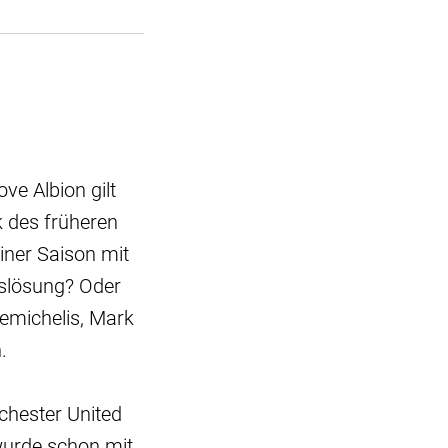
ve Albion gilt
 des früheren
einer Saison mit
slösung? Oder
Demichelis, Mark
.
nchester United
 wurde schon mit