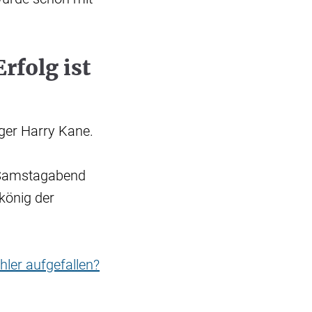
rfolg ist
äger Harry Kane.
n Samstagabend
könig der
hler aufgefallen?