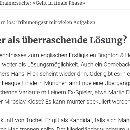
Trainersuche: «Geht in finale Phase»
yern los: Tribünengast mit vielen Aufgaben
er als überraschende Lösung?
enntnisses zum englischen Erstligisten Brighton & Ho
i weiter als Lösungsmöglichkeit. Auch ein Comeback
ners Hansi Flick scheint wieder drin. Oder gibt es in 
League-Finale in München am Ende eine Übergang
chende Variante mit einem Ex-Spieler, etwa Martin 
 Miroslav Klose? Es kann munter spekuliert werden
kunft von Tuchel. Er gilt als Kandidat, falls sich Ma
 ten Hag trennen sollte. Der Niederländer wiederum