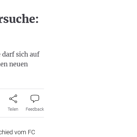
rsuche:
darf sich auf
nen neuen
n
Teilen
Feedback
schied vom FC