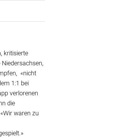
kritisierte
e Niedersachsen,
mpfen, «nicht
dem 1:1 bei
pp verlorenen
nn die
 «Wir waren zu
espielt.»