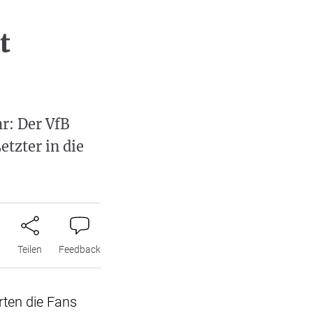
t
r: Der VfB
etzter in die
n
Teilen
Feedback
erten die Fans