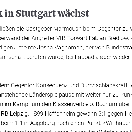
 in Stuttgart wächst
e ließen die Gastgeber Marmoush beim Gegentor zu v
berwand der Angreifer VfB-Torwart Fabian Bredlow
idigen», meinte Josha Vagnoman, der von Bundestrai
annschaft berufen wurde, bei Labbadia aber wieder 
dem Gegentor Konsequenz und Durchschlagskraft feh
anstehende Länderspielpause mit weiter nur 20 Punkt
n im Kampf um den Klassenverbleib. Bochum überr
 RB Leipzig, 1899 Hoffenheim gewann 3:1 gegen He
e beim 1:1 in Augsburg noch einen Punkt. «Wir habe