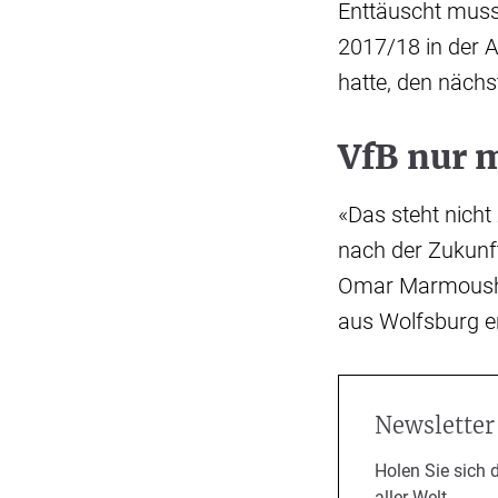
Enttäuscht muss
2017/18 in der A
hatte, den näch
VfB nur m
«Das steht nicht
nach der Zukunft
Omar Marmoush v
aus Wolfsburg e
Newsletter
Holen Sie sich 
aller Welt.