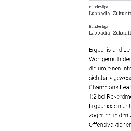
Bundesliga
Labbadia-Zukunft 
Bundesliga
Labbadia-Zukunft
Ergebnis und Lei
Wohlgemuth deut
die um einen int
sichtbar» gewese
Champions-Leagu
1:2 bei Rekordm
Ergebnisse nich
zögerlich in de
Offensivaktione