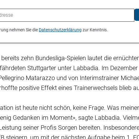
ierung nehmen Sie die
Datenschutzerklärung
zur Kenntnis.
 bereits zehn Bundesliga-Spielen lautet die ernüchte
efährdeten Stuttgarter unter Labbadia. Im Dezembe
Pellegrino Matarazzo und von Interimstrainer Mich
hoffte positive Effekt eines Trainerwechsels blieb a
ation ist heute nicht schön, keine Frage. Was meinen
enig Gedanken im Moment», sagte Labbadia. Vielm
Leistung seiner Profis Sorgen bereiten. Insbesondere
B steigern, um mit der nächsten Aufgabe beim 1. FC