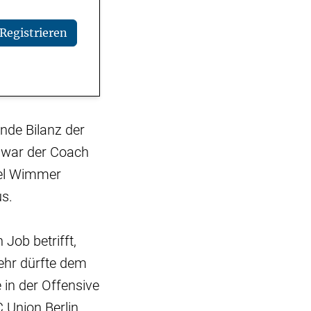
Registrieren
rnde Bilanz der
r war der Coach
ael Wimmer
us.
 Job betrifft,
ehr dürfte dem
 in der Offensive
 Union Berlin