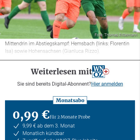
Foto: Thomas Rittelmann
Mittendrin im Abstiegskampf: Hemsbach (links: Florentin
Isa) sowie Hohensachsen (Gianluca Rizzo).
Weiterlesen mit
Sie sind bereits Digital-Abonnent?
Hier anmelden
Monatsabo
0,99 €
für 2 Monate Probe
9,99 € ab dem 3. Monat
Monatlich kündbar