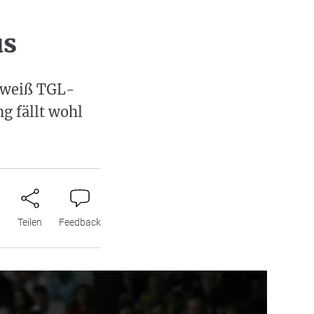
us
 weiß TGL-
g fällt wohl
n
Teilen
Feedback