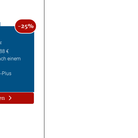
-25%
r
,88 €
ach einem
Z-Plus
en