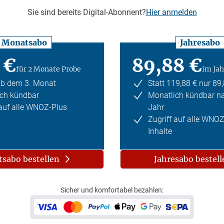
Sie sind bereits Digital-Abonnent?
Hier anmelden
Monatsabo
Jahresabo
 €
89,88 €
für 2 Monate Probe
im Jah
ab dem 3. Monat
Statt 119,88 € nur 89
ch kündbar
Monatlich kündbar n
 auf alle WNOZ-Plus
Jahr
Zugriff auf alle WNO
Inhalte
sabo bestellen
Jahresabo bestell
Sicher und komfortabel bezahlen: