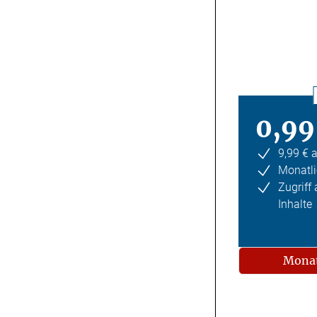
0,99
9,99 € 
Monatli
Zugriff
Inhalte
Monat