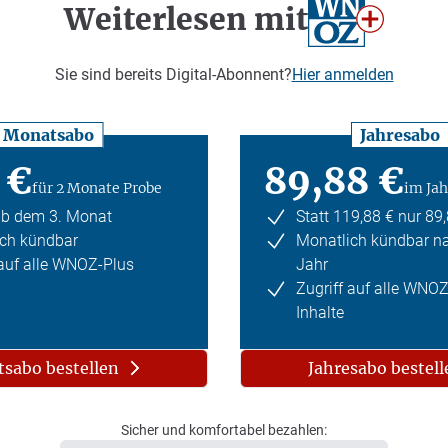
Weiterlesen mit
Sie sind bereits Digital-Abonnent?
Hier anmelden
Monatsabo
Jahresabo
 €
89,88 €
für 2 Monate Probe
im Jah
ab dem 3. Monat
Statt 119,88 € nur 89
ch kündbar
Monatlich kündbar n
 auf alle WNOZ-Plus
Jahr
Zugriff auf alle WNO
Inhalte
sabo bestellen
Jahresabo bestell
Sicher und komfortabel bezahlen: