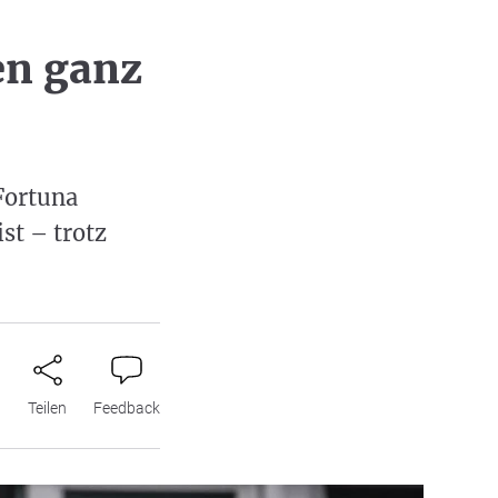
en ganz
Fortuna
st – trotz
n
Teilen
Feedback