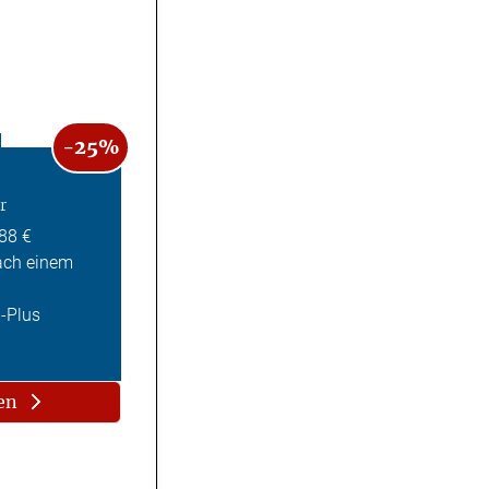
-25%
r
,88 €
ach einem
Z-Plus
en