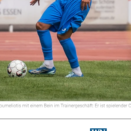
umeliotis mit einem Bein im Trainergeschäft: Er ist spielender 