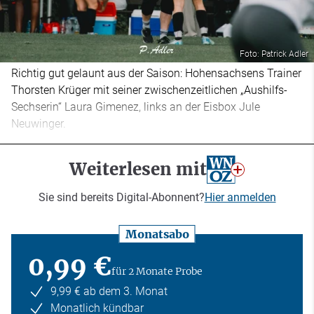
Foto: Patrick Adler
Richtig gut gelaunt aus der Saison: Hohensachsens Trainer
Thorsten Krüger mit seiner zwischenzeitlichen „Aushilfs-
Sechserin“ Laura Gimenez, links an der Eisbox Jule
Neuwinger.
Weiterlesen mit
Sie sind bereits Digital-Abonnent?
Hier anmelden
Monatsabo
0,99 €
für 2 Monate Probe
9,99 € ab dem 3. Monat
Monatlich kündbar