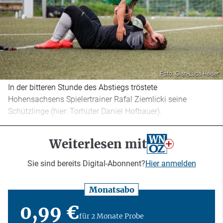
Foto: Gian-Luca Heiser
In der bitteren Stunde des Abstiegs tröstete
Hohensachsens Spielertrainer Rafal Ziemlicki seine
Schützlinge (hier: Torhüter Daniel Hofbauer).
Weiterlesen mit
Sie sind bereits Digital-Abonnent?
Hier anmelden
Monatsabo
0,99 €
für 2 Monate Probe