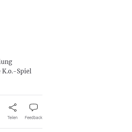
iung
e K.o.-Spiel
n
Teilen
Feedback