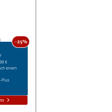
-25%
r
,88 €
ach einem
Z-Plus
en