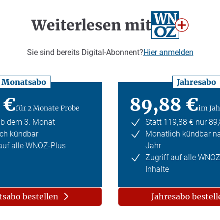
Weiterlesen mit
Sie sind bereits Digital-Abonnent?
Hier anmelden
Monatsabo
Jahresabo
 €
89,88 €
für 2 Monate Probe
im Jah
ab dem 3. Monat
Statt 119,88 € nur 89
ch kündbar
Monatlich kündbar n
 auf alle WNOZ-Plus
Jahr
Zugriff auf alle WNO
Inhalte
sabo bestellen
Jahresabo bestell