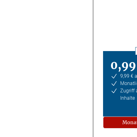
0,99
9,99 € 
Monatli
Zugriff
Inhalte
Monat