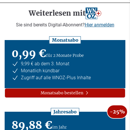
Weiterlesen mit
Sie sind bereits Digital-Abonnent?
Hier anmelden
Monatsabo
0,99 €
für 2 Monate Probe
9,99 € ab dem 3. Monat
Monatlich kündbar
Zugriff auf alle WNOZ-Plus Inhalte
Monatsabo bestellen
-25%
Jahresabo
89,88 €
im Jahr