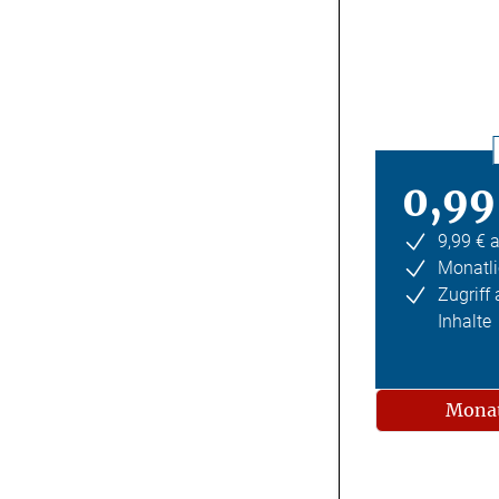
0,99
9,99 € 
Monatli
Zugriff
Inhalte
Monat