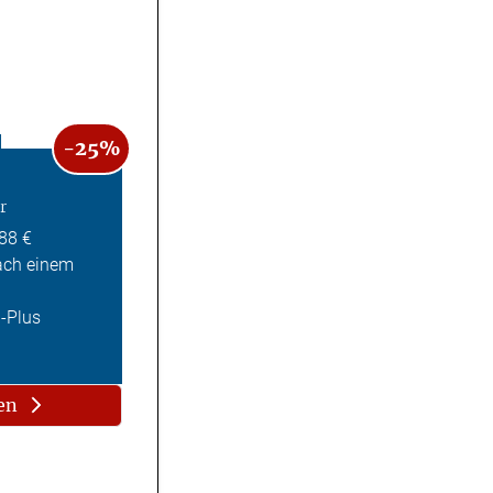
-25%
r
,88 €
ach einem
Z-Plus
en