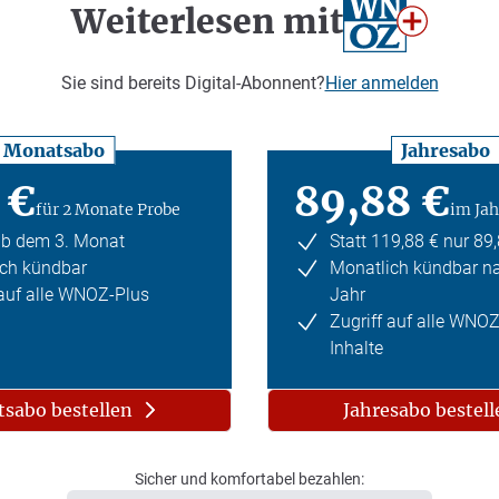
Weiterlesen mit
Sie sind bereits Digital-Abonnent?
Hier anmelden
Monatsabo
Jahresabo
 €
89,88 €
für 2 Monate Probe
im Jah
ab dem 3. Monat
Statt 119,88 € nur 89
ch kündbar
Monatlich kündbar n
 auf alle WNOZ-Plus
Jahr
Zugriff auf alle WNO
Inhalte
sabo bestellen
Jahresabo bestell
Sicher und komfortabel bezahlen: