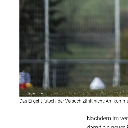
Das Ei geht futsch, der Versuch zählt nicht: Am komm
Nachdem im ver
damit ein neuer 