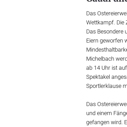
Das Ostereierwei
Wettkampf. Die Z
Das Besondere u
Eiern geworfen w
Mindesthaltbarke
Michelbach wer
ab 14 Uhr ist a
Spektakel angesa
Sportlerklause m
Das Ostereierwe
und einem Fänger
gefangen wird. E