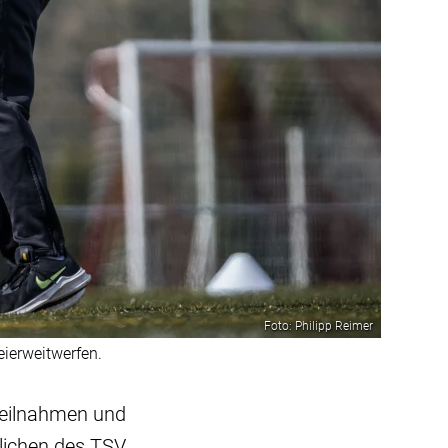
Foto: Philipp Reimer
ierweitwerfen.
eilnahmen und
tlichen des TSV