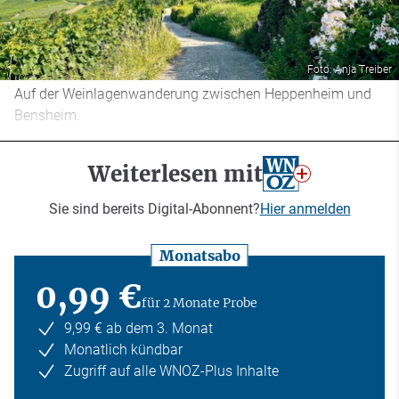
Foto: Anja Treiber
Auf der Weinlagenwanderung zwischen Heppenheim und
Bensheim.
Weiterlesen mit
Sie sind bereits Digital-Abonnent?
Hier anmelden
Monatsabo
0,99 €
für 2 Monate Probe
9,99 € ab dem 3. Monat
Monatlich kündbar
Zugriff auf alle WNOZ-Plus Inhalte